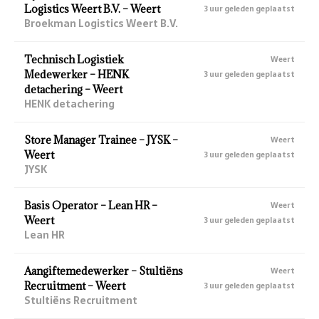
Logistics Weert B.V. – Weert
3 uur geleden geplaatst
Broekman Logistics Weert B.V.
Technisch Logistiek
Weert
Medewerker – HENK
3 uur geleden geplaatst
detachering – Weert
HENK detachering
Store Manager Trainee – JYSK –
Weert
Weert
3 uur geleden geplaatst
JYSK
Basis Operator – Lean HR –
Weert
Weert
3 uur geleden geplaatst
Lean HR
Aangiftemedewerker – Stultiëns
Weert
Recruitment – Weert
3 uur geleden geplaatst
Stultiëns Recruitment