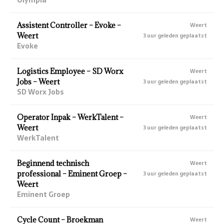
Assistent Controller – Evoke –
Weert
Weert
3 uur geleden geplaatst
Evoke
Logistics Employee – SD Worx
Weert
Jobs – Weert
3 uur geleden geplaatst
SD Worx Jobs
Operator Inpak – WerkTalent –
Weert
Weert
3 uur geleden geplaatst
WerkTalent
Beginnend technisch
Weert
professional – Eminent Groep –
3 uur geleden geplaatst
Weert
Eminent Groep
Cycle Count – Broekman
Weert