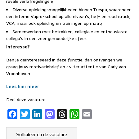
royale verlofregelingen;
Diverse opleidingsmogelijkheden binnen Trespa, waaronder
een interne Vapro-school op alle niveau’s, hef- en reachtruck,
VCA, maar ook opleiding en trainingen op maat;
Samenwerken met betrokken, collegiale en enthousiaste
collega’s in een zeer gemoedelijke sfeer.
Interesse?
Ben je geïnteresseerd in deze functie, dan ontvangen we
graag jouw motivatiebrief en c.v. ter attentie van Carly van
Vroenhoven
Lees hier meer
Deel deze vacature:
F
T
Li
M
T
W
E
a
w
n
a
h
h
m
c
it
k
st
re
at
ai