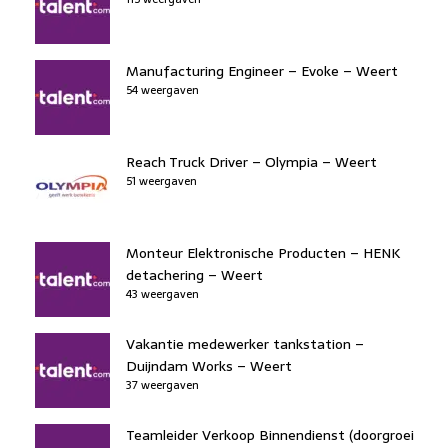
o
n
o
s
p
o
n
p
k
Manufacturing Engineer – Evoke – Weert
54 weergaven
Reach Truck Driver – Olympia – Weert
51 weergaven
Monteur Elektronische Producten – HENK
detachering – Weert
43 weergaven
Vakantie medewerker tankstation –
Duijndam Works – Weert
37 weergaven
Teamleider Verkoop Binnendienst (doorgroei