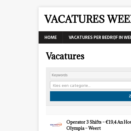
VACATURES WEE
HOME
VACATURES PER BEDRIJF IN W
Vacatures
Kies een categorie…
Operator 3 Shifts – €19,4 An Ho
Olympia – Weert