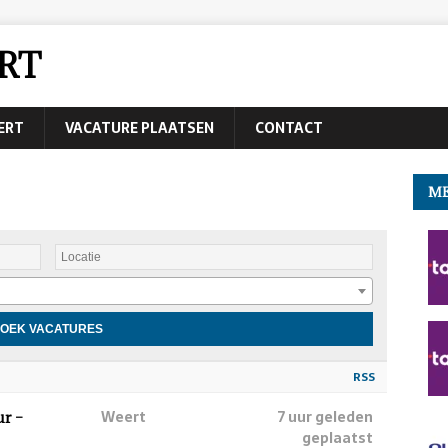
RT
EERT
VACATURE PLAATSEN
CONTACT
ME
RSS
Weert
7 uur geleden
ur –
geplaatst