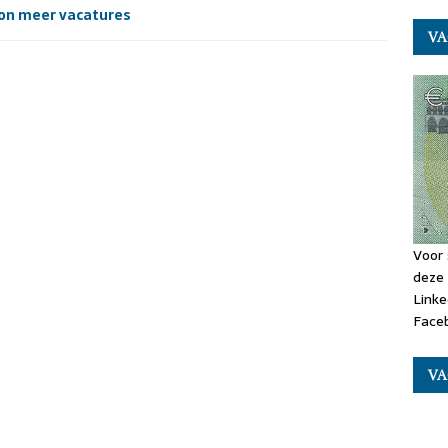
on meer vacatures
VA
Voor 
deze 
Linke
Faceb
VA