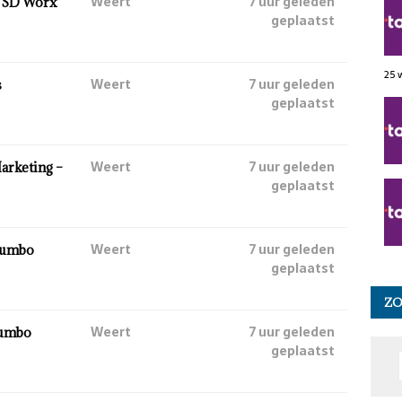
Weert
7 uur geleden
– SD Worx
geplaatst
25 
Weert
7 uur geleden
s
geplaatst
Weert
7 uur geleden
Marketing –
geplaatst
Weert
7 uur geleden
Jumbo
geplaatst
Z
Weert
7 uur geleden
 Jumbo
geplaatst