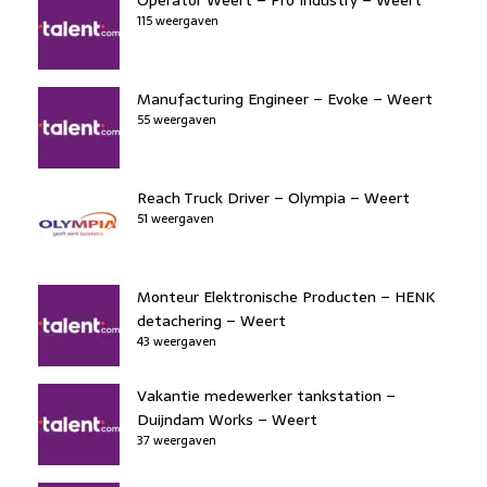
b
er
dI
d
d
A
o
115 weergaven
n
o
s
p
o
n
p
k
Manufacturing Engineer – Evoke – Weert
55 weergaven
Reach Truck Driver – Olympia – Weert
51 weergaven
Monteur Elektronische Producten – HENK
detachering – Weert
43 weergaven
Vakantie medewerker tankstation –
Duijndam Works – Weert
37 weergaven