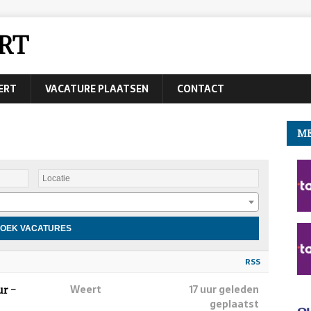
RT
EERT
VACATURE PLAATSEN
CONTACT
ME
RSS
Weert
17 uur geleden
ur –
geplaatst