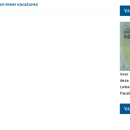
on meer vacatures
VA
Voor 
deze 
Linke
Faceb
VA