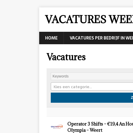
VACATURES WEE
HOME
VACATURES PER BEDRIJF IN W
Vacatures
Kies een categorie…
Operator 3 Shifts – €19,4 An Ho
Olympia – Weert