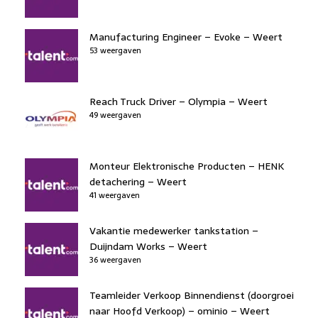
o
n
p
k
Manufacturing Engineer – Evoke – Weert
53 weergaven
Reach Truck Driver – Olympia – Weert
49 weergaven
Monteur Elektronische Producten – HENK
detachering – Weert
41 weergaven
Vakantie medewerker tankstation –
Duijndam Works – Weert
36 weergaven
Teamleider Verkoop Binnendienst (doorgroei
naar Hoofd Verkoop) – ominio – Weert