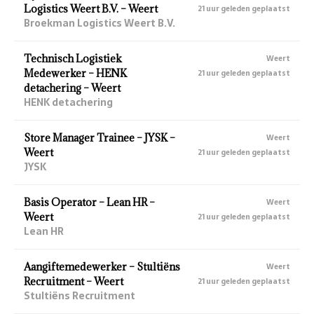
Logistics Weert B.V. – Weert
21 uur geleden geplaatst
Broekman Logistics Weert B.V.
Technisch Logistiek
Weert
Medewerker – HENK
21 uur geleden geplaatst
detachering – Weert
HENK detachering
Store Manager Trainee – JYSK –
Weert
Weert
21 uur geleden geplaatst
JYSK
Basis Operator – Lean HR –
Weert
Weert
21 uur geleden geplaatst
Lean HR
Aangiftemedewerker – Stultiëns
Weert
Recruitment – Weert
21 uur geleden geplaatst
Stultiëns Recruitment