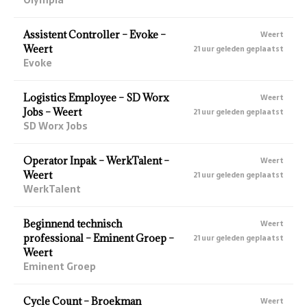
Assistent Controller – Evoke –
Weert
Weert
21 uur geleden geplaatst
Evoke
Logistics Employee – SD Worx
Weert
Jobs – Weert
21 uur geleden geplaatst
SD Worx Jobs
Operator Inpak – WerkTalent –
Weert
Weert
21 uur geleden geplaatst
WerkTalent
Beginnend technisch
Weert
professional – Eminent Groep –
21 uur geleden geplaatst
Weert
Eminent Groep
Cycle Count – Broekman
Weert