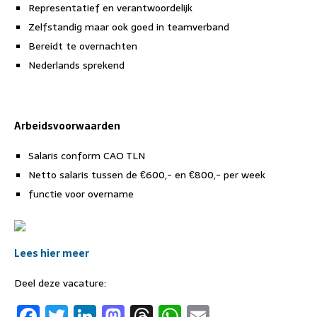
Representatief en verantwoordelijk
Zelfstandig maar ook goed in teamverband
Bereidt te overnachten
Nederlands sprekend
Arbeidsvoorwaarden
Salaris conform CAO TLN
Netto salaris tussen de €600,- en €800,- per week
functie voor overname
Lees hier meer
Deel deze vacature:
F
T
Li
M
T
W
E