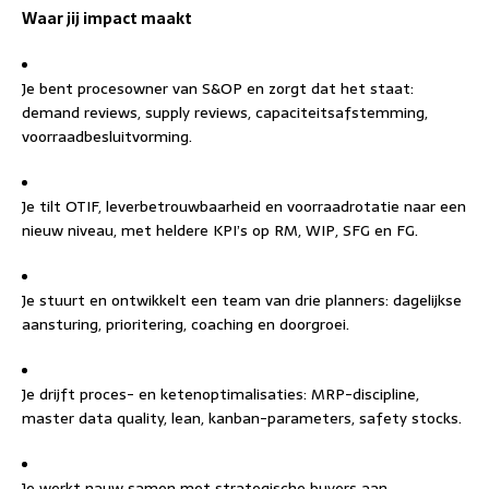
Waar jij impact maakt
Je bent procesowner van S&OP en zorgt dat het staat:
demand reviews, supply reviews, capaciteitsafstemming,
voorraadbesluitvorming.
Je tilt OTIF, leverbetrouwbaarheid en voorraadrotatie naar een
nieuw niveau, met heldere KPI’s op RM, WIP, SFG en FG.
Je stuurt en ontwikkelt een team van drie planners: dagelijkse
aansturing, prioritering, coaching en doorgroei.
Je drijft proces- en ketenoptimalisaties: MRP-discipline,
master data quality, lean, kanban-parameters, safety stocks.
Je werkt nauw samen met strategische buyers aan