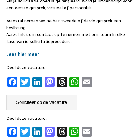
Als je sollicitatie goed is geverifieerd, word je uitgenodigd voor
een eerste gesprek, virtueel of persoonlijk.
Meestal nemen we na het tweede of derde gesprek een
beslissing.
Aarzel niet om contact op te nemen met ons team in elke
fase van je sollicitatieprocedure.
Lees hier meer
Deel deze vacature:
F
T
Li
M
T
W
E
a
w
n
a
h
h
m
c
it
k
st
re
at
ai
e
t
e
o
a
s
l
b
er
dI
d
d
A
Deel deze vacature:
F
T
Li
M
T
W
E
o
n
o
s
p