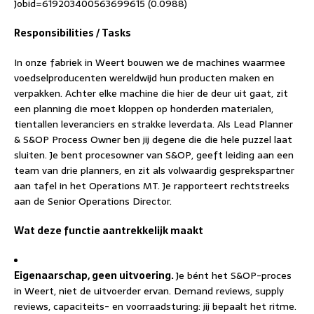
Jobid=619203400563699615 (0.0988)
Responsibilities / Tasks
In onze fabriek in Weert bouwen we de machines waarmee
voedselproducenten wereldwijd hun producten maken en
verpakken. Achter elke machine die hier de deur uit gaat, zit
een planning die moet kloppen op honderden materialen,
tientallen leveranciers en strakke leverdata. Als Lead Planner
& S&OP Process Owner ben jij degene die die hele puzzel laat
sluiten. Je bent procesowner van S&OP, geeft leiding aan een
team van drie planners, en zit als volwaardig gesprekspartner
aan tafel in het Operations MT. Je rapporteert rechtstreeks
aan de Senior Operations Director.
Wat deze functie aantrekkelijk maakt
Eigenaarschap, geen uitvoering.
Je bént het S&OP-proces
in Weert, niet de uitvoerder ervan. Demand reviews, supply
reviews, capaciteits- en voorraadsturing: jij bepaalt het ritme.