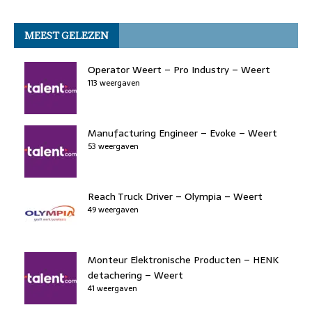
a
w
n
a
h
h
m
o
n
p
c
it
k
st
re
at
ai
k
MEEST GELEZEN
e
t
e
o
a
s
l
b
er
dI
d
d
A
Operator Weert – Pro Industry – Weert
o
113 weergaven
n
o
s
p
o
n
p
k
Manufacturing Engineer – Evoke – Weert
53 weergaven
Reach Truck Driver – Olympia – Weert
49 weergaven
Monteur Elektronische Producten – HENK
detachering – Weert
41 weergaven