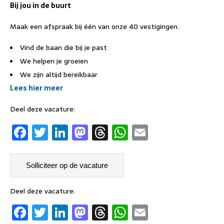
Bij jou in de buurt
Maak een afspraak bij één van onze 40 vestigingen.
Vind de baan die bij je past
We helpen je groeien
We zijn altijd bereikbaar
Lees hier meer
Deel deze vacature:
F
T
Li
M
T
W
E
a
w
n
a
h
h
m
c
it
k
st
re
at
ai
e
t
e
o
a
s
l
b
er
dI
d
d
A
Deel deze vacature:
F
T
Li
M
T
W
E
o
n
o
s
p