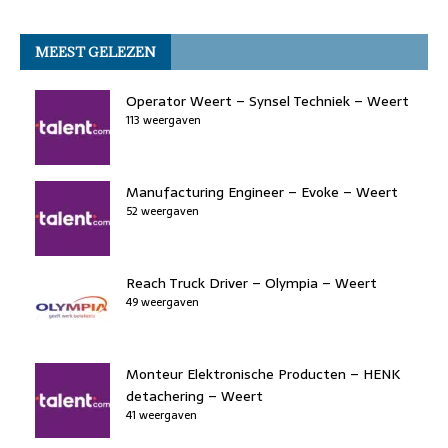
a
w
n
a
h
h
m
o
n
p
c
it
k
st
re
at
ai
k
MEEST GELEZEN
e
t
e
o
a
s
l
b
er
dI
d
d
A
Operator Weert – Synsel Techniek – Weert
o
113 weergaven
n
o
s
p
o
n
p
k
Manufacturing Engineer – Evoke – Weert
52 weergaven
Reach Truck Driver – Olympia – Weert
49 weergaven
Monteur Elektronische Producten – HENK
detachering – Weert
41 weergaven